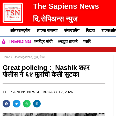
The Sapiens News
दि.सेपिअन्स न्युज
आंतरराष्ट्रीय
ताज्या बातम्या
संपादकीय
जिल्हा
राज्य/आंत
#नरेंद्र मोदी
#उद्धव ठाकरे
#अजित पवार
#एकन
TRENDING
Home >
Uncategorized
,
गुन्हा
,
जिल्हा
Great policing : Nashik शहर
पोलीस ने ६४ मुलांची केली सुटका
THE SAPIENS NEWS
FEBRUARY 12, 2026