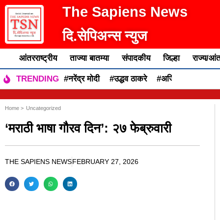
The Sapiens News
दि.सेपिअन्स न्युज
आंतरराष्ट्रीय
ताज्या बातम्या
संपादकीय
जिल्हा
राज्य/आंत
#नरेंद्र मोदी
#उद्धव ठाकरे
#अजित पवार
#एकन
TRENDING
Home >
Uncategorized
‘मराठी भाषा गौरव दिन’: २७ फेब्रुवारी
THE SAPIENS NEWS
FEBRUARY 27, 2026