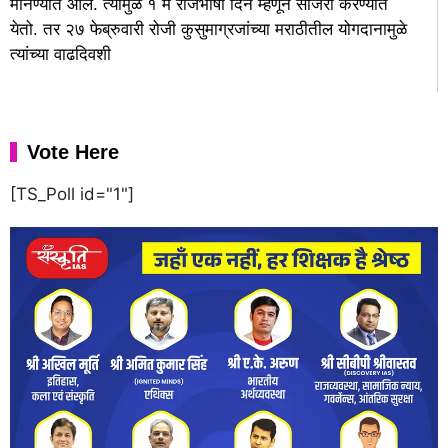
मानण्यात आले. त्यामुळे १ मे राजभाषा दिन म्हणून साजरा करण्यात
येतो. तर २७ फेब्रुवारी रोजी कुसुमाग्रजांच्या मराठीतील योगदानामुळे
त्यांच्या वाढदिवशी
Vote Here
[TS_Poll id="1"]