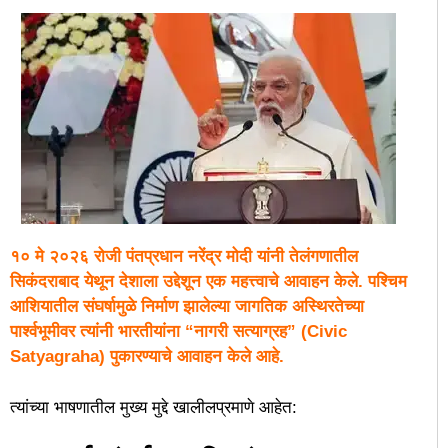
१० मे २०२६ रोजी पंतप्रधान नरेंद्र मोदी यांनी तेलंगणातील
सिकंदराबाद येथून देशाला उद्देशून एक महत्त्वाचे आवाहन केले. पश्चिम
आशियातील संघर्षामुळे निर्माण झालेल्या जागतिक अस्थिरतेच्या
पार्श्वभूमीवर त्यांनी भारतीयांना “नागरी सत्याग्रह” (Civic
Satyagraha) पुकारण्याचे आवाहन केले आहे.
​त्यांच्या भाषणातील मुख्य मुद्दे खालीलप्रमाणे आहेत: