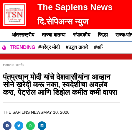
The Sapiens News
दि.सेपिअन्स न्युज
आंतरराष्ट्रीय
ताज्या बातम्या
संपादकीय
जिल्हा
राज्य/आंत
#नरेंद्र मोदी
#उद्धव ठाकरे
#अजित पवार
#एकन
TRENDING
Home >
राष्ट्रीय
पंतप्रधान मोदी यांचे देशवासीयांना आव्हान
सोने खरेदी करू नका, स्वदेशीचा अवलंब
करा, पेट्रोल आणि डिझेल कमीत कमी वापरा
THE SAPIENS NEWS
MAY 10, 2026