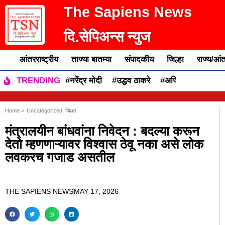
The Sapiens News
दि.सेपिअन्स न्युज
आंतरराष्ट्रीय
ताज्या बातम्या
संपादकीय
जिल्हा
राज्य/आंत
#नरेंद्र मोदी
#उद्धव ठाकरे
#अजित पवार
#एकन
TRENDING
Home >
Uncategorized
,
जिल्हा
मंत्रालयीन बांधवांना निवेदन : बदल्या करून
देतो म्हणणाऱ्यावर विश्वास ठेवू नका असे लोक
लवकरच गजाड असतील
THE SAPIENS NEWS
MAY 17, 2026