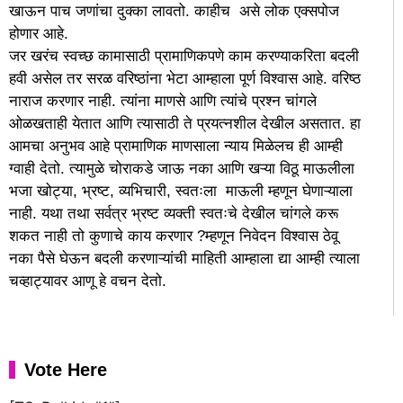
खाऊन पाच जणांचा दुक्का लावतो. काहीच असे लोक एक्सपोज
होणार आहे.
जर खरंच स्वच्छ कामासाठी प्रामाणिकपणे काम करण्याकरिता बदली
हवी असेल तर सरळ वरिष्ठांना भेटा आम्हाला पूर्ण विश्वास आहे. वरिष्ठ
नाराज करणार नाही. त्यांना माणसे आणि त्यांचे प्रश्न चांगले
ओळखताही येतात आणि त्यासाठी ते प्रयत्नशील देखील असतात. हा
आमचा अनुभव आहे प्रामाणिक माणसाला न्याय मिळेलच ही आम्ही
ग्वाही देतो. त्यामुळे चोराकडे जाऊ नका आणि खऱ्या विठू माऊलीला
भजा खोट्या, भ्रष्ट, व्यभिचारी, स्वतःला माऊली म्हणून घेणाऱ्याला
नाही. यथा तथा सर्वत्र भ्रष्ट व्यक्ती स्वतःचे देखील चांगले करू
शकत नाही तो कुणाचे काय करणार ?म्हणून निवेदन विश्वास ठेवू
नका पैसे घेऊन बदली करणाऱ्यांची माहिती आम्हाला द्या आम्ही त्याला
चव्हाट्यावर आणू हे वचन देतो.
Vote Here