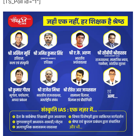
[TS_Poll id="1"]