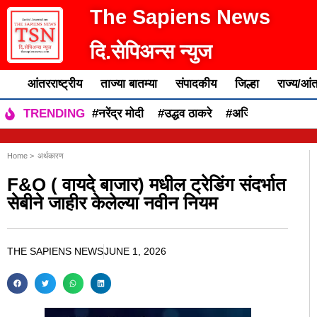
The Sapiens News
दि.सेपिअन्स न्युज
आंतरराष्ट्रीय
ताज्या बातम्या
संपादकीय
जिल्हा
राज्य/आंत
#नरेंद्र मोदी
#उद्धव ठाकरे
#अजित पवार
#एकन
TRENDING
Home >
अर्थकारण
F&O ( वायदे बाजार) मधील ट्रेडिंग संदर्भात
सेबीने जाहीर केलेल्या नवीन नियम
THE SAPIENS NEWS
JUNE 1, 2026