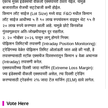
एकाच मुख्य इंडेक्सची वीकली एक्सपायरी ठेवता येईल. यामुळे
बाजारातील रोजची सट्टेबाजी कमी होईल.
किमान लॉट साईज (Lot Size) मध्ये वाढ: F&O मधील किमान
लॉट साईज आधीच्या ५ ते १० लाख रुपयांवरून वाढवून थेट १५ ते
२० लाख रुपये करण्यात आली आहे. यामुळे छोटे किरकोळ
गुंतवणूकदार अति-जोखमीपासून दूर राहतील.
२. २० नोव्हेंबर २०२६ पासून लागू होणारे नियम:
पोझिशन लिमिटची तपासणी (Intraday Position Monitoring):
ट्रेडिंगच्या वेळेत पोझिशन लिमिट ओलांडली जात आहे की नाही, हे
तपासण्यासाठी स्टॉक एक्सचेंज दिवसभरातून किमान ४ वेळा अचानक
(Intraday) तपासणी करेल.
एक्सपायरीच्या दिवशी जादा मार्जिन (Extreme Loss Margin):
ज्या इंडेक्सची वीकली एक्सपायरी असेल, त्या दिवशी ट्रेडिंग
करण्यासाठी ट्रेडर्सना २% जादा टेल मार्जिन (ELM) द्यावे लागेल.
Vote Here