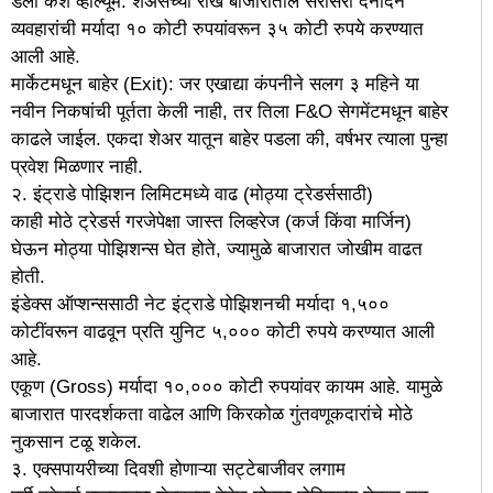
डेली कॅश व्हॉल्यूम: शेअर्सच्या रोख बाजारातील सरासरी दैनंदिन
व्यवहारांची मर्यादा १० कोटी रुपयांवरून ३५ कोटी रुपये करण्यात
आली आहे.
मार्केटमधून बाहेर (Exit): जर एखाद्या कंपनीने सलग ३ महिने या
नवीन निकषांची पूर्तता केली नाही, तर तिला F&O सेगमेंटमधून बाहेर
काढले जाईल. एकदा शेअर यातून बाहेर पडला की, वर्षभर त्याला पुन्हा
प्रवेश मिळणार नाही.
२. इंट्राडे पोझिशन लिमिटमध्ये वाढ (मोठ्या ट्रेडर्ससाठी)
काही मोठे ट्रेडर्स गरजेपेक्षा जास्त लिव्हरेज (कर्ज किंवा मार्जिन)
घेऊन मोठ्या पोझिशन्स घेत होते, ज्यामुळे बाजारात जोखीम वाढत
होती.
इंडेक्स ऑप्शन्ससाठी नेट इंट्राडे पोझिशनची मर्यादा १,५००
कोटींवरून वाढवून प्रति युनिट ५,००० कोटी रुपये करण्यात आली
आहे.
एकूण (Gross) मर्यादा १०,००० कोटी रुपयांवर कायम आहे. यामुळे
बाजारात पारदर्शकता वाढेल आणि किरकोळ गुंतवणूकदारांचे मोठे
नुकसान टळू शकेल.
३. एक्सपायरीच्या दिवशी होणाऱ्या सट्टेबाजीवर लगाम