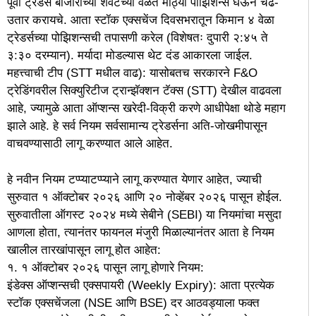
पूर्वी ट्रेडर्स बाजाराच्या शेवटच्या वेळेत मोठ्या पोझिशन्स घेऊन चढ-
उतार करायचे. आता स्टॉक एक्सचेंज दिवसभरातून किमान ४ वेळा
ट्रेडर्सच्या पोझिशन्सची तपासणी करेल (विशेषतः दुपारी २:४५ ते
३:३० दरम्यान). मर्यादा मोडल्यास थेट दंड आकारला जाईल.
महत्त्वाची टीप (STT मधील वाढ): यासोबतच सरकारने F&O
ट्रेडिंगवरील सिक्युरिटीज ट्रान्झॅक्शन टॅक्स (STT) देखील वाढवला
आहे, ज्यामुळे आता ऑप्शन्स खरेदी-विक्री करणे आधीपेक्षा थोडे महाग
झाले आहे. हे सर्व नियम सर्वसामान्य ट्रेडर्सना अति-जोखमीपासून
वाचवण्यासाठी लागू करण्यात आले आहेत.
हे नवीन नियम टप्प्याटप्प्याने लागू करण्यात येणार आहेत, ज्याची
सुरुवात १ ऑक्टोबर २०२६ आणि २० नोव्हेंबर २०२६ पासून होईल.
सुरुवातीला ऑगस्ट २०२४ मध्ये सेबीने (SEBI) या नियमांचा मसुदा
आणला होता, त्यानंतर फायनल मंजुरी मिळाल्यानंतर आता हे नियम
खालील तारखांपासून लागू होत आहेत:
१. १ ऑक्टोबर २०२६ पासून लागू होणारे नियम:
इंडेक्स ऑप्शन्सची एक्सपायरी (Weekly Expiry): आता प्रत्येक
स्टॉक एक्सचेंजला (NSE आणि BSE) दर आठवड्याला फक्त