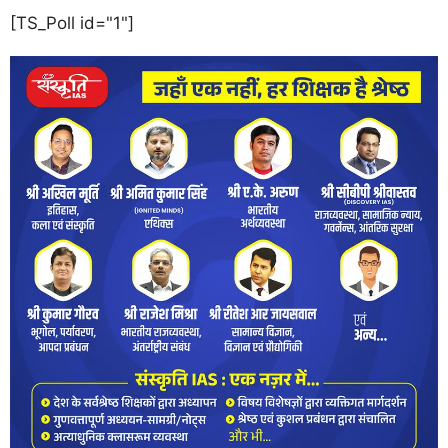
[TS_Poll id="1"]