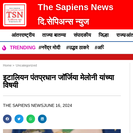
The Sapiens News
दि.सेपिअन्स न्युज
आंतरराष्ट्रीय
ताज्या बातम्या
संपादकीय
जिल्हा
राज्य/आंत
#नरेंद्र मोदी
#उद्धव ठाकरे
#अजित पवार
#एकन
TRENDING
Home >
Uncategorized
इटालियन पंतप्रधान जॉर्जिया मेलोनी यांच्या
विषयी
THE SAPIENS NEWS
JUNE 16, 2024